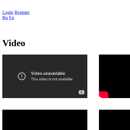
Login
Register
Ru
En
Video